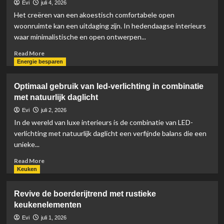
plekken
Evi
juli 4, 2026
voor
Het creëren van een akoestisch comfortabele open
literatuurliefhebbers
woonruimte kan een uitdaging zijn. In hedendaagse interieurs
waar minimalistische en open ontwerpen...
Read
Read More
more
Energie besparen
about
Akoestisch
Optimaal gebruik van led-verlichting in combinatie
comfort
met natuurlijk daglicht
in
open
Evi
juli 2, 2026
woonruimtes:
In de wereld van luxe interieurs is de combinatie van LED-
innovatieve
verlichting met natuurlijk daglicht een verfijnde balans die een
oplossingen
unieke...
Read
Read More
more
Keuken
about
Optimaal
Revive de boerderijtrend met rustieke
gebruik
keukenelementen
van
led-
Evi
juli 1, 2026