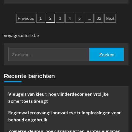
more
about
Zomerfeestje
Berichten
in
2
…
Previous
1
3
4
5
32
Next
eigen
paginering
tuin:
creatieve
voyageculture.be
verlichtingsideeën
voor
Zoeken
sfeervolle
avonden
naar:
Recente berichten
Vleugels van kleur: hoe vlinderdecor een vrolijke
zomertoets brengt
Regenwateropvang: innovatieve tuinoplossingen voor
behoud en gebruik
Zomerse kleuren: hoe citruspaletten je interieur laten