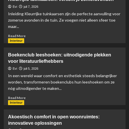
trappenhuis
avonturen:
Evi
juli 7, 2026
unieke
Inleiding Kleurrijke tuinkaarsen zijn de perfecte aanvulling voor
manier
zomerse avonden in de tuin. Ze voegen niet alleen sfeer toe
van
maar...
decoreren
Read
Read More
more
Interieur
about
Kleurrijke
Boekenclub leeshoeken: uitnodigende plekken
tuinkaarsen:
voor literatuurliefhebbers
verlicht
je
Evi
juli 5, 2026
zomeravonden
In een wereld waar comfort en esthetiek steeds belangrijker
worden, transformeren boekenclubs hun leeshoeken om ze
nóg uitnodigender te maken...
Read
Read More
more
Interieur
about
Boekenclub
Akoestisch comfort in open woonruimtes:
leeshoeken:
innovatieve oplossingen
uitnodigende