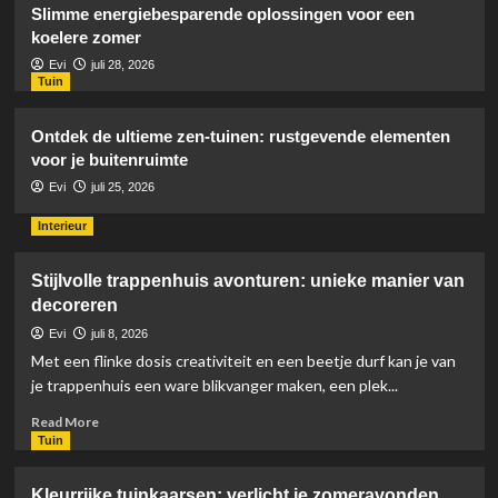
Slimme energiebesparende oplossingen voor een
koelere zomer
Evi
juli 28, 2026
Tuin
Ontdek de ultieme zen-tuinen: rustgevende elementen
voor je buitenruimte
Evi
juli 25, 2026
Interieur
Stijlvolle trappenhuis avonturen: unieke manier van
decoreren
Evi
juli 8, 2026
Met een flinke dosis creativiteit en een beetje durf kan je van
je trappenhuis een ware blikvanger maken, een plek...
Read
Read More
more
Tuin
about
Stijlvolle
Kleurrijke tuinkaarsen: verlicht je zomeravonden