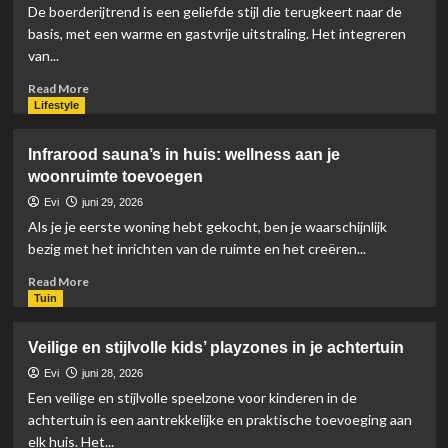
verlichting
De boerderijtrend is een geliefde stijl die terugkeert naar de
in
basis, met een warme en gastvrije uitstraling. Het integreren
combinatie
van...
met
natuurlijk
Read
Read More
daglicht
more
Lifestyle
about
Revive
Infrarood sauna’s in huis: wellness aan je
de
woonruimte toevoegen
boerderijtrend
met
Evi
juni 29, 2026
rustieke
Als je je eerste woning hebt gekocht, ben je waarschijnlijk
keukenelementen
bezig met het inrichten van de ruimte en het creëren...
Read
Read More
more
Tuin
about
Infrarood
Veilige en stijlvolle kids’ playzones in je achtertuin
sauna’s
in
Evi
juni 28, 2026
huis:
Een veilige en stijlvolle speelzone voor kinderen in de
wellness
achtertuin is een aantrekkelijke en praktische toevoeging aan
aan
elk huis. Het...