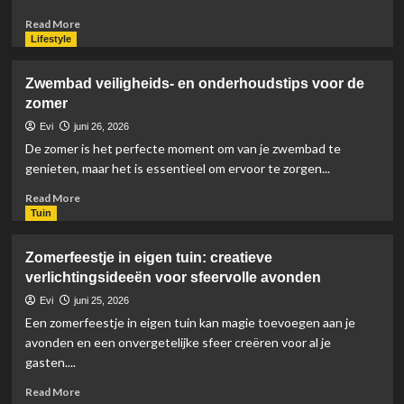
je
woonruimte
Read
Read More
toevoegen
more
Lifestyle
about
Veilige
Zwembad veiligheids- en onderhoudstips voor de
en
zomer
stijlvolle
kids’
Evi
juni 26, 2026
playzones
De zomer is het perfecte moment om van je zwembad te
in
genieten, maar het is essentieel om ervoor te zorgen...
je
achtertuin
Read
Read More
more
Tuin
about
Zwembad
Zomerfeestje in eigen tuin: creatieve
veiligheids-
verlichtingsideeën voor sfeervolle avonden
en
onderhoudstips
Evi
juni 25, 2026
voor
Een zomerfeestje in eigen tuin kan magie toevoegen aan je
de
avonden en een onvergetelijke sfeer creëren voor al je
zomer
gasten....
Read
Read More