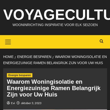
Skip
VOYAGECULTU
to
content
WOONINRICHTING INSPIRATIE VOOR ELK SEIZOEN
Primary
Menu
HOME
ENERGIE BESPAREN
WAAROM WONINGISOLATIE EN
ENERGIEZUINIGE RAMEN BELANGRIJK ZIJN VOOR UW HUIS
Energie besparen
Waarom Woningisolatie en
Energiezuinige Ramen Belangrijk
Zijn voor Uw Huis
Evi
oktober 3, 2023