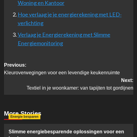
Woning en Kantoor
Hoe verlaag je je energierekening met LED-
verlichting
Verlaag je Energierekening met Slimme
Energiemonitoring
Post
Previous:
Kleuroverwegingen voor een levendige keukenruimte
navigation
Next:
Textiel in je woonkamer: van tapijten tot gordijnen
More Stories
Energie besparen
Slimme energiebesparende oplossingen voor een