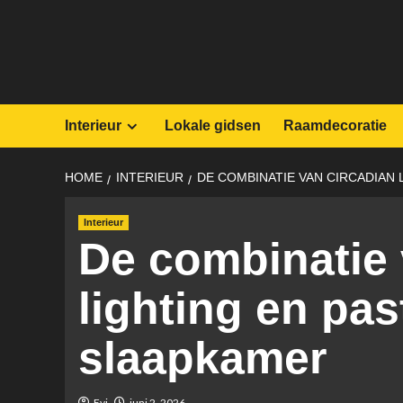
Skip
to
content
Interieur
Lokale gidsen
Raamdecoratie
HOME
INTERIEUR
DE COMBINATIE VAN CIRCADIAN
Interieur
De combinatie 
lighting en pas
slaapkamer
Evi
juni 2, 2026