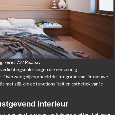
g: keresi72 / Pixabay
te verlichtingsoplossingen die eenvoudig
. Overweeg bijvoorbeeld de integratie van
De nieuwe
ie met stijl
, die de functionaliteit en esthetiek van je
ustgevend interieur
n kunnen een harmonieus en kalmerend effect hebben in