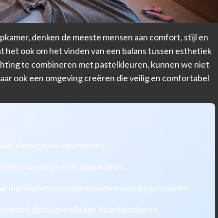
pkamer, denken de meeste mensen aan comfort, stijl en
t het ook om het vinden van een balans tussen esthetiek
ighting te combineren met pastelkleuren, kunnen we niet
maar ook een omgeving creëren die veilig en comfortabel
lijke slaapcyclus van mensen.
almerende sfeer in de slaapkamer.
jke materialen om onderhoud eenvoudig te houden.
stand zijn tegen slijtage door huisdieren.