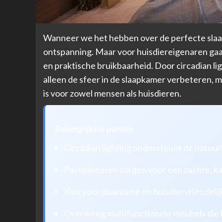
Wanneer we het hebben over de perfecte slaa
ontspanning. Maar voor huisdiereigenaren gaa
en praktische bruikbaarheid. Door circadian l
alleen de sfeer in de slaapkamer verbeteren, 
is voor zowel mensen als huisdieren.
Belangrijkste punten
Circadian lighting ondersteunt de natuur
Pastelkleuren zorgen voor een zachte, k
Kies voor duurzame en huisdiervriendeli
Overweeg multifunctionele meubels die be