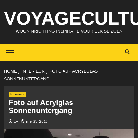
Skip
VOYAGECULTU
to
content
WOONINRICHTING INSPIRATIE VOOR ELK SEIZOEN
Primary
Menu
HOME
INTERIEUR
FOTO AUF ACRYLGLAS
SONNENUNTERGANG
Interieur
Foto auf Acrylglas
Sonnenuntergang
Evi
mei 23, 2015