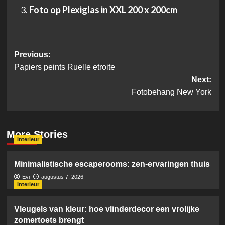
Foto op Plexiglas in XXL 200 x 200cm
Post
Previous:
Papiers peints Ruelle etroite
navigation
Next:
Fotobehang New York
More Stories
Interieur
Minimalistische escaperooms: zen-ervaringen thuis
Evi
augustus 7, 2026
Interieur
Vleugels van kleur: hoe vlinderdecor een vrolijke
zomertoets brengt