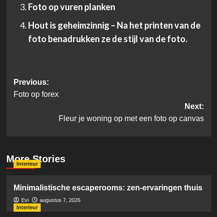
Foto op vuren planken
Hout is geheimzinnig – Na het printen van de
foto benadrukken ze de stijl van de foto.
Post
Previous:
Foto op forex
navigation
Next:
Fleur je woning op met een foto op canvas
More Stories
Interieur
Minimalistische escaperooms: zen-ervaringen thuis
Evi
augustus 7, 2026
Interieur