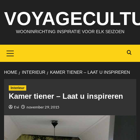
Skip
VOYAGECULTU
to
content
WOONINRICHTING INSPIRATIE VOOR ELK SEIZOEN
Primary
Menu
HOME
INTERIEUR
KAMER TIENER – LAAT U INSPIREREN
Interieur
Kamer tiener – Laat u inspireren
Evi
november 29, 2015