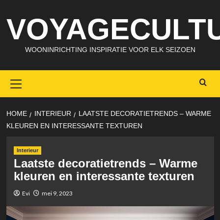
Skip
VOYAGECULTU
to
content
WOONINRICHTING INSPIRATIE VOOR ELK SEIZOEN
Primary
Menu
HOME
INTERIEUR
LAATSTE DECORATIETRENDS – WARME
KLEUREN EN INTERESSANTE TEXTUREN
Interieur
Laatste decoratietrends – Warme
kleuren en interessante texturen
Evi
mei 9, 2023