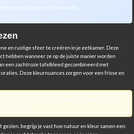
oon zetten voor je tafeldecoratie.
ezen
ne en rustige sfeer te creëren in je eetkamer. Deze
pact hebben wanneer ze op de juiste manier worden
n een zachtroze tafelkleed gecombineerd met
oraties. Deze kleurnuances zorgen voor een frisse en
tinten die een rustige en vredige uitstraling geven. Ze
htige ruimtes.
t gezien, begrijp je vast hoe natuur en kleur samen een