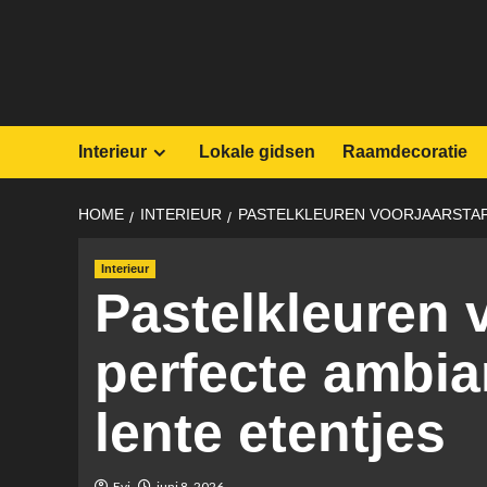
Skip
to
content
Interieur
Lokale gidsen
Raamdecoratie
HOME
INTERIEUR
PASTELKLEUREN VOORJAARSTAF
Interieur
Pastelkleuren v
perfecte ambia
lente etentjes
Evi
juni 8, 2026