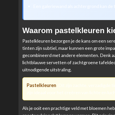
Een galeriewand als achtergrond kan de t
Waarom pastelkleuren ki
Pastelkleuren bezorgen je de kans om een sere
tinten zijn subtiel, maar kunnen een grote im
gecombineerd met andere elementen. Denk aa
lichtblauwe servetten of zachtgroene tafeldec
uitnodigende uitstraling.
Pastelkleuren
: Dit zijn zachte, verzadigde 
zijn ideaal voor het creëren van lichte en luc
Als je ooit een prachtige veld met bloemen heb