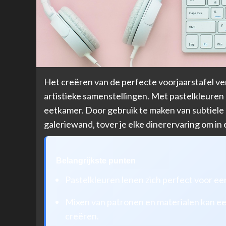
Het creëren van de perfecte voorjaarstafel ve
artistieke samenstellingen. Met pastelkleuren r
eetkamer. Door gebruik te maken van subtiel
galeriewand, tover je elke dinerervaring om in
Belangrijkste punten
Pastelkleuren lenen zich perfect voor ee
Mixen van patronen en materialen kan e
creëren.