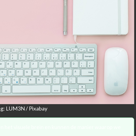
ng: LUM3N / Pixabay
n het visuele brein en kunnen de manier waarop we