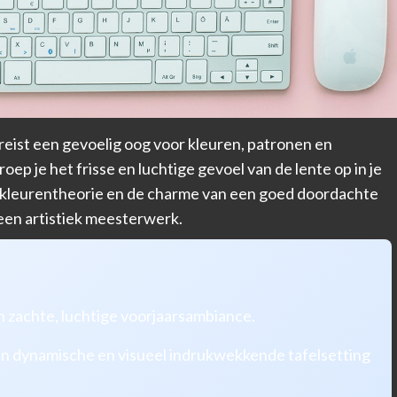
reist een gevoelig oog voor kleuren, patronen en
oep je het frisse en luchtige gevoel van de lente op in je
e kleurentheorie en de charme van een goed doordachte
 een artistiek meesterwerk.
n zachte, luchtige voorjaarsambiance.
en dynamische en visueel indrukwekkende tafelsetting