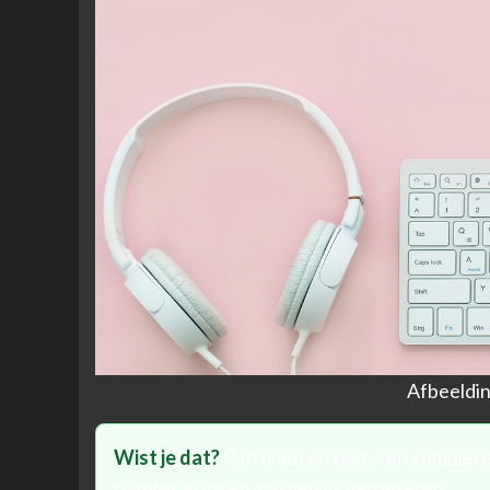
Afbeeldi
Wist je dat?
Patronen en texturen stimulere
ruimtes ervaren aanzienlijk verbeteren.