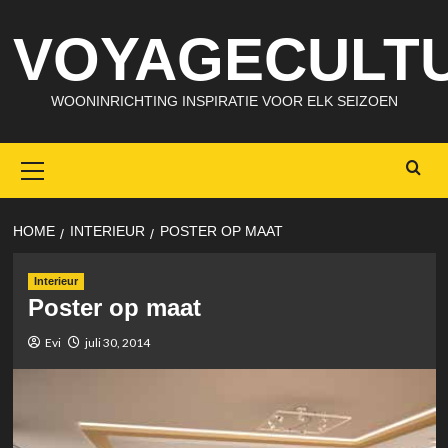
Skip
VOYAGECULTU
to
content
WOONINRICHTING INSPIRATIE VOOR ELK SEIZOEN
Primary
Menu
HOME
INTERIEUR
POSTER OP MAAT
Interieur
Poster op maat
Evi
juli 30, 2014