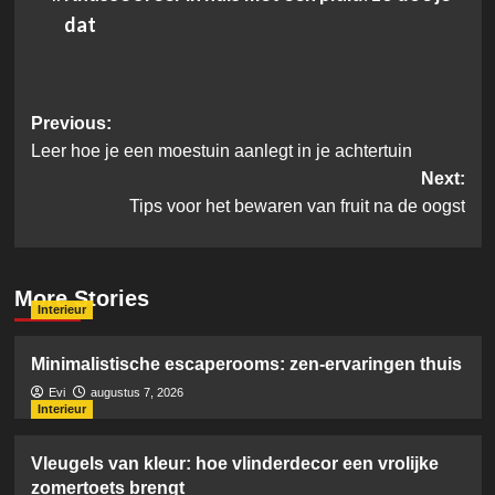
dat
Post
Previous:
Leer hoe je een moestuin aanlegt in je achtertuin
navigation
Next:
Tips voor het bewaren van fruit na de oogst
More Stories
Interieur
Minimalistische escaperooms: zen-ervaringen thuis
Evi
augustus 7, 2026
Interieur
Vleugels van kleur: hoe vlinderdecor een vrolijke
zomertoets brengt