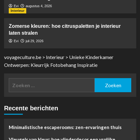
Evi
augustus 4, 2026
Interieur
Zomerse kleuren: hoe citruspaletten je interieur
laten stralen
Evi
juli 29, 2026
voyageculture.be
>
Interieur
>
Unieke Kinderkamer
Ontwerpen: Kleurrijk Fotobehang Inspiratie
Zoeken
naar:
Recente berichten
Minimalistische escaperooms: zen-ervaringen thuis
Vleugels van kleur: hoe vlinderdecor een vrolijke