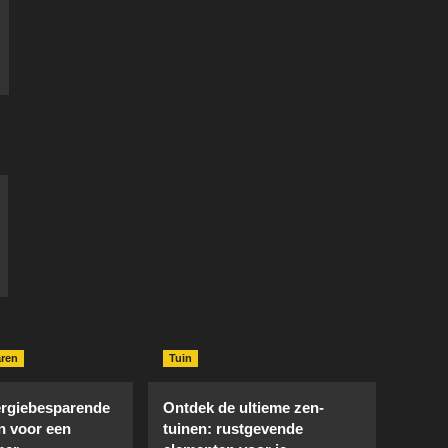
aren
Tuin
rgiebesparende
Ontdek de ultieme zen-
n voor een
tuinen: rustgevende