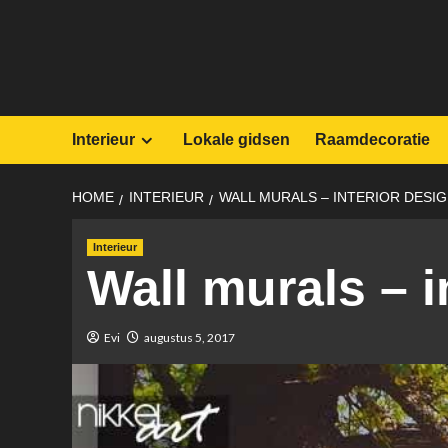
Skip
to
content
Interieur
Lokale gidsen
Raamdecoratie
HOME
INTERIEUR
WALL MURALS – INTERIOR DESI
Interieur
Wall murals – i
Evi
augustus 5, 2017