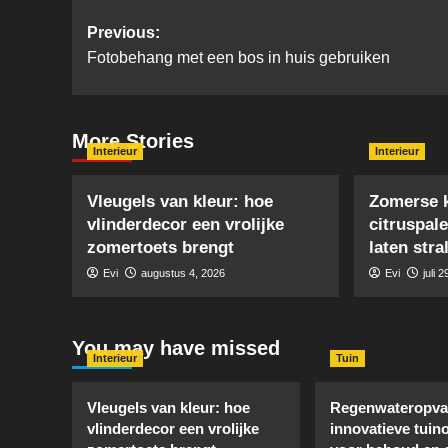
Post
Previous:
Fotobehang met een bos in huis gebruiken
navigation
More Stories
Interieur
Interieur
Vleugels van kleur: hoe
Zomerse k
vlinderdecor een vrolijke
citruspale
zomertoets brengt
laten stra
Evi
augustus 4, 2026
Evi
juli 
You may have missed
Interieur
Tuin
Vleugels van kleur: hoe
Regenwateropva
vlinderdecor een vrolijke
innovatieve tuin