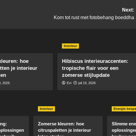
Next:
Kom tot rust met fotobehang boeddha
Interieur
leuren: hoe
Hibiscus interieuraccenten:
tten je interieur
tropische flair voor een
len
zomerse stijlupdate
29, 2026
Evi
juli 19, 2026
Interieur
Energie besp
ng:
Zomerse kleuren: hoe
Slimme ene
oplossingen
citruspaletten je interieur
oplossinge