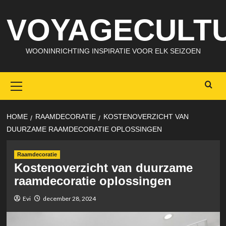
Skip
VOYAGECULTU
to
content
WOONINRICHTING INSPIRATIE VOOR ELK SEIZOEN
Primary
Menu
HOME
RAAMDECORATIE
KOSTENOVERZICHT VAN
DUURZAME RAAMDECORATIE OPLOSSINGEN
Raamdecoratie
Kostenoverzicht van duurzame
raamdecoratie oplossingen
Evi
december 28, 2024