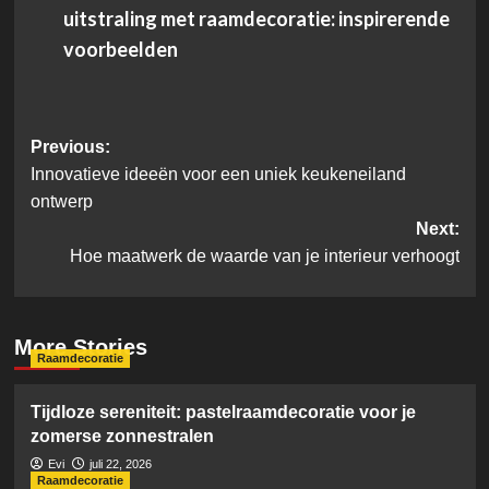
uitstraling met raamdecoratie: inspirerende
voorbeelden
Post
Previous:
Innovatieve ideeën voor een uniek keukeneiland
navigation
ontwerp
Next:
Hoe maatwerk de waarde van je interieur verhoogt
More Stories
Raamdecoratie
Tijdloze sereniteit: pastelraamdecoratie voor je
zomerse zonnestralen
Evi
juli 22, 2026
Raamdecoratie