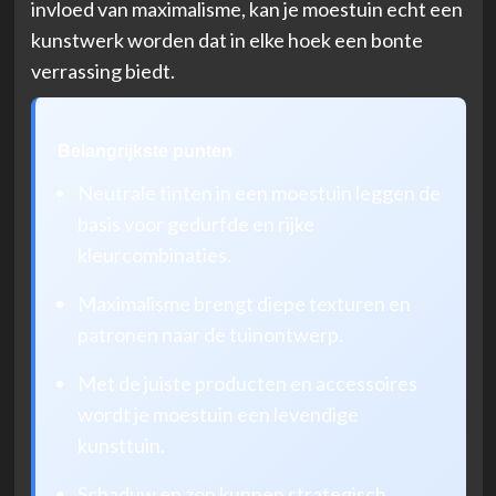
invloed van maximalisme, kan je moestuin echt een
kunstwerk worden dat in elke hoek een bonte
verrassing biedt.
Belangrijkste punten
Neutrale tinten in een moestuin leggen de
basis voor gedurfde en rijke
kleurcombinaties.
Maximalisme brengt diepe texturen en
patronen naar de tuinontwerp.
Met de juiste producten en accessoires
wordt je moestuin een levendige
kunsttuin.
Schaduw en zon kunnen strategisch