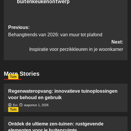
buitenkeukenontwerp
Post
Previous:
Behangtrends van 2026: van muur tot plafond
navigation
Next:
Inspiratie voor perzikkleuren in je woonkamer
More Stories
Tuin
Regenwateropvang: innovatieve tuinoplossingen
voor behoud en gebruik
Evi
augustus 1, 2026
Tuin
Ontdek de ultieme zen-tuinen: rustgevende
elementen voor je buitenruimte