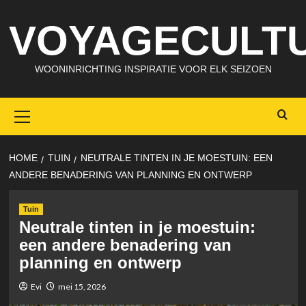
Skip
VOYAGECULTU
to
content
WOONINRICHTING INSPIRATIE VOOR ELK SEIZOEN
Primary
Menu
HOME
TUIN
NEUTRALE TINTEN IN JE MOESTUIN: EEN
ANDERE BENADERING VAN PLANNING EN ONTWERP
Tuin
Neutrale tinten in je moestuin:
een andere benadering van
planning en ontwerp
Evi
mei 15, 2026