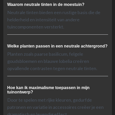
Waarom neutrale tinten in de moestuin?
Neutrale tinten bieden een rustige basis die de
helderheid en intensiteit van andere
tuincomponenten versterkt.
Welke planten passen in een neutrale achtergrond?
Planten zoals paarse basilicum, felgele
goudsbloemen en blauwe lobelia creëren
opvallende contrasten tegen neutrale tinten.
Hoe kan ik maximalisme toepassen in mijn
tuinontwerp?
Door te spelen met rijke kleuren, gedurfde
patronen en variatie in accessoires creëer je een
dramatisch en levendig effect.