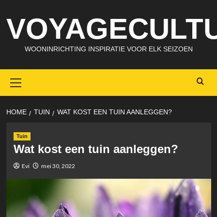
Skip
VOYAGECULTU
to
content
WOONINRICHTING INSPIRATIE VOOR ELK SEIZOEN
Primary
Menu
HOME
TUIN
WAT KOST EEN TUIN AANLEGGEN?
Tuin
Wat kost een tuin aanleggen?
Evi
mei 30, 2022