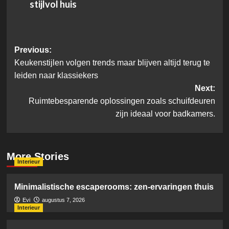
stijlvol huis
Post
Previous:
Keukenstijlen volgen trends maar blijven altijd terug te
navigation
leiden naar klassiekers
Next:
Ruimtebesparende oplossingen zoals schuifdeuren
zijn ideaal voor badkamers.
More Stories
Interieur
Minimalistische escaperooms: zen-ervaringen thuis
Evi
augustus 7, 2026
Interieur