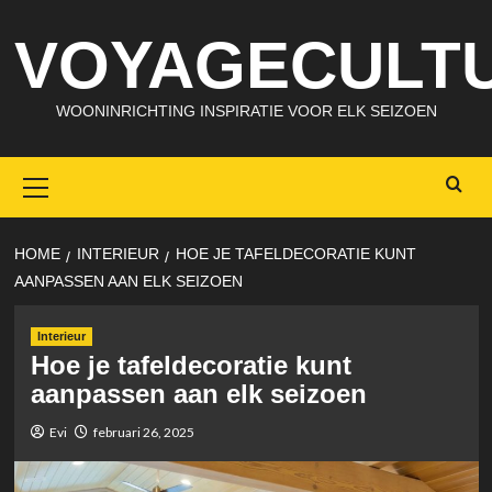
Skip
VOYAGECULTU
to
content
WOONINRICHTING INSPIRATIE VOOR ELK SEIZOEN
Primary
Menu
HOME
INTERIEUR
HOE JE TAFELDECORATIE KUNT
AANPASSEN AAN ELK SEIZOEN
Interieur
Hoe je tafeldecoratie kunt
aanpassen aan elk seizoen
Evi
februari 26, 2025