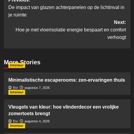
Post
De impact van glazen achterpanelen op de lichtinval in
navigation
je ruimte
Next:
Hoe je met vloerisolatie energie bespaart en comfort
verhoogt
More Stories
Interieur
Minimalistische escaperooms: zen-ervaringen thuis
Evi
augustus 7, 2026
Interieur
Vleugels van kleur: hoe vlinderdecor een vrolijke
zomertoets brengt
Evi
augustus 4, 2026
Interieur