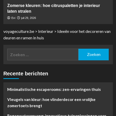
Zomerse kleuren: hoe citruspaletten je interieur
laten stralen
Evi
juli 29, 2026
voyageculture.be
>
Interieur
>
Ideeën voor het decoreren van
deuren en ramen in huis
Zoeken
naar:
Recente berichten
Minimalistische escaperooms: zen-ervaringen thuis
Vleugels van kleur: hoe vlinderdecor een vrolijke
zomertoets brengt
Regenwateropvang: innovatieve tuinoplossingen voor